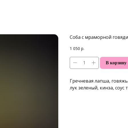
Соба с мраморной говяд
1 050
р.
В корзину
Гречневая лапша, говяжья
лук зеленый, кинза, соус